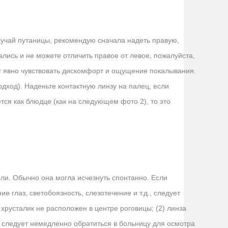
лучай путаницы, рекомендую сначала надеть правую,
лись и не можете отличить правое от левое, пожалуйста,
ут явно чувствовать дискомфорт и ощущение покалывания.
ход). Наденьте контактную линзу на палец, если
тся как блюдце (как на следующем фото 2), то это
ли. Обычно она могла исчезнуть спонтанно. Если
глаз, светобоязность, слезотечение и т.д., следует
хрусталик не расположен в центре роговицы; (2) линза
я, следует немедленно обратиться в больницу для осмотра