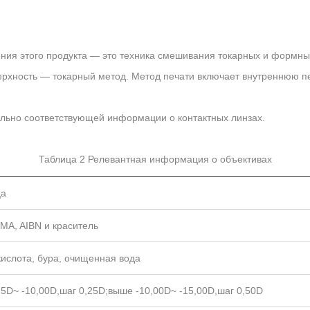
ения этого продукта — это техника смешивания токарных и формны
рхность — токарный метод. Метод печати включает внутреннюю пе
ельно соответствующей информации о контактных линзах.
Таблица 2 Релевантная информация о объективах
ца
A, AIBN и краситель
кислота, бура, очищенная вода
25D~ -10,00D,шаг 0,25D;выше -10,00D~ -15,00D,шаг 0,50D