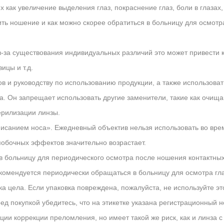
 как увеличение выделения глаз, покраснение глаз, боли в глаза
тить ношение и как можно скорее обратиться в больницу для осмот
из-за существования индивидуальных различий это может привести
ицы и т.д.
в и руководству по использованию продукции, а также использоват
. Он запрещает использовать другие заменители, такие как очищаю
ерилизации линзы.
списанием носа». Ежедневный объектив нельзя использовать во вре
побочных эффектов значительно возрастает.
 в больницу для периодического осмотра после ношения контактных
комендуется периодически обращаться в больницу для осмотра глаз
а цела. Если упаковка повреждена, пожалуйста, не используйте это
ред покупкой убедитесь, что на этикетке указана регистрационный 
ии коррекции преломления, но имеет такой же риск, как и линза с 