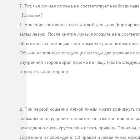
7. Тот, чья личная гигиена не соответствует необходимы
【Заметки】
1. Ношение контактных линз каждый день для формирован
затем левую. После снятия линзы положите её в соответс
обратитесь за помощью к офтальмологу или оптометрию. 
Обычно используют следующие методы для различия поло
внутренняя сторона края похожа на чашу (как на следующ
отрицательная сторона.
2. При первой ношении мягкой линзы может возникнуть л
аномальное ощущение относительно заметно или есть раз
немедленно снять хрусталик и искать причину. Причины, 
загрязнена и повреждена; (3) правая и левая линза нахо