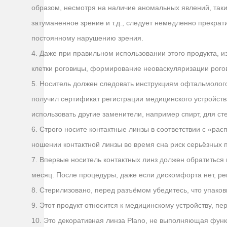
образом, несмотря на наличие аномальных явлений, таких
затуманенное зрение и т.д., следует немедленно прекра
постоянному нарушению зрения.
4. Даже при правильном использовании этого продукта, 
клетки роговицы, формирование неоваскуляризации рогов
5. Носитель должен следовать инструкциям офтальмолого
получил сертификат регистрации медицинского устройства
использовать другие заменители, например спирт, для ст
6. Строго носите контактные линзы в соответствии с «ра
ношении контактной линзы во время сна риск серьёзных 
7. Впервые носитель контактных линз должен обратиться
месяц. После процедуры, даже если дискомфорта нет, ре
8. Стерилизовано, перед разъёмом убедитесь, что упаковк
9. Этот продукт относится к медицинскому устройству, пе
10. Это декоративная линза Plano, не выполняющая функц