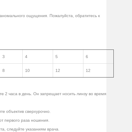
 аномального ощущения. Пожалуйста, обратитесь к
3
4
5
6
8
10
12
12
 2 часа в день. Он запрещает носить линзу во время
ите объектив сверхурочно.
от первого раза ношения.
та, следуйте указаниям врача.