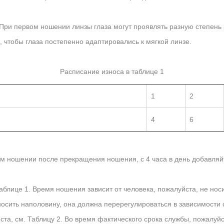
 При первом ношении линзы глаза могут проявлять разную степень
чтобы глаза постепенно адаптировались к мягкой линзе.
Расписание износа в таблице 1
1
2
4
6
 ношении после прекращения ношения, с 4 часа в день добавляйте
блице 1. Время ношения зависит от человека, пожалуйста, не нос
 носить наполовину, она должна перерегулироваться в зависимости 
а, см. Таблицу 2. Во время фактического срока службы, пожалуйс