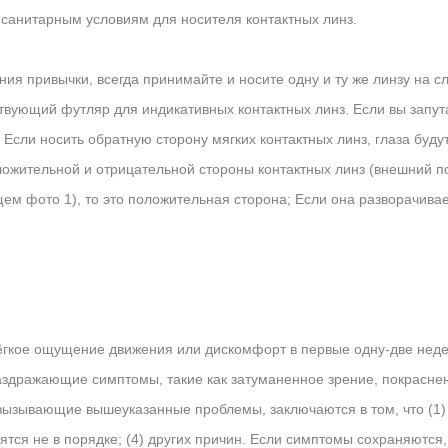
м санитарным условиям для носителя контактных линз.
ия привычки, всегда принимайте и носите одну и ту же линзу на с
твующий футляр для индикативных контактных линз. Если вы запута
Если носить обратную сторону мягких контактных линз, глаза буд
жительной и отрицательной стороны контактных линз (внешний под
ем фото 1), то это положительная сторона; Если она разворачивае
ёгкое ощущение движения или дискомфорт в первые одну-две неде
дражающие симптомы, такие как затуманенное зрение, покраснение 
вызывающие вышеуказанные проблемы, заключаются в том, что (1) 
дятся не в порядке; (4) других причин. Если симптомы сохраняютс