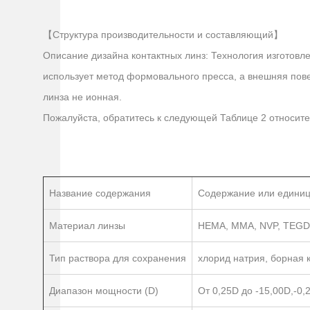
【Структура производительности и составляющий】
Описание дизайна контактных линз: Технология изготовл
использует метод формовального пресса, а внешняя пове
линза не ионная.
Пожалуйста, обратитесь к следующей Таблице 2 относит
Название содержания
Содержание или едини
Материал линзы
HEMA, MMA, NVP, TEGDM
Тип раствора для сохранения
хлорид натрия, борная 
Диапазон мощности (D)
От 0,25D до -15,00D,-0,