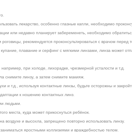
о.
льзовать лекарство, особенно глазные капли, необходимо проконс
тации или недавно планирует забеременеть, необходимо обратиться
и роговицы, рекомендуется проконсультироваться с врачом перед те
к купание, плавание и серфинг с мягкими линзами, линза может от
 например, при холоде, лихорадке, чрезмерной усталости и т.д.
ла снимите линзу, а затем снимите макияж.
ухи и т.д., используя контактные линзы, будьте осторожны и закройт
даптации к ношению контактных линз.
ими людьми.
того места, куда может прикоснуться ребёнок.
 на воздухе и высохла, запрещено повторно использовать линзу.
е заниматься яростными коллизиями и враждебностью телом.