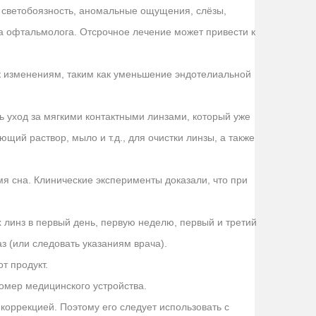
х, светобоязность, аномальные ощущения, слёзы,
ра офтальмолога. Отсрочное лечение может привести к
 к изменениям, таким как уменьшение эндотелиальной
ь уход за мягкими контактными линзами, который уже
щий раствор, мыло и т.д., для очистки линзы, а также
мя сна. Клинические эксперименты доказали, что при
 линз в первый день, первую неделю, первый и третий
 (или следовать указаниям врача).
т продукт.
номер медицинского устройства.
коррекцией. Поэтому его следует использовать с