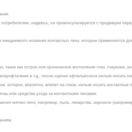
ания.
потребителем, надеюсь, он проконсультируется с продавцом перед
жедневного ношения контактных линз, которые применяются для т
з, такие как острое или хроническое воспаление глаз, глаукома, 
ксерофталмия и т.д., после оценки офтальмолога нельзя носить ко
ие, которое, вероятно, влияет на глаза, нельзя носить контактные
 линзы или средства ухода за контактными линзами.
ения мягких линз, например, пыль, лекарства, аэрозоли (например,
ваниям.