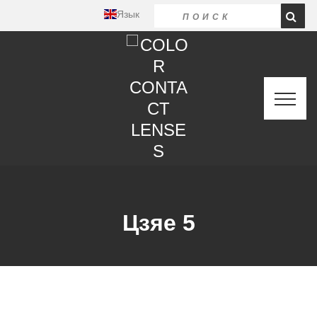
Язык
Цзяе 5