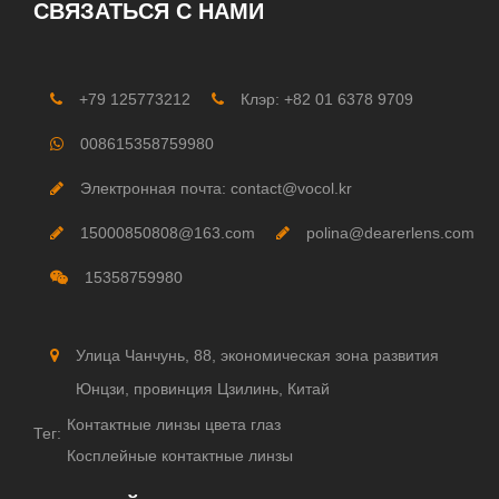
СВЯЗАТЬСЯ С НАМИ
+79 125773212
Клэр: +82 01 6378 9709
008615358759980
Электронная почта: contact@vocol.kr
15000850808@163.com
polina@dearerlens.com
15358759980
Улица Чанчунь, 88, экономическая зона развития
Юнцзи, провинция Цзилинь, Китай
Контактные линзы цвета глаз
Тег:
Косплейные контактные линзы