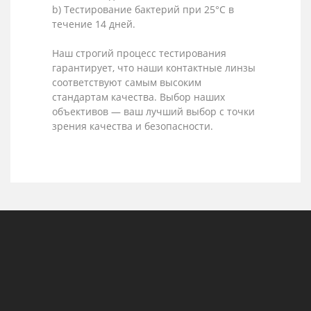
b) Тестирование бактерий при 25°C в
течение 14 дней.
Наш строгий процесс тестирования
гарантирует, что наши контактные линзы
соответствуют самым высоким
стандартам качества. Выбор наших
объективов — ваш лучший выбор с точки
зрения качества и безопасности.