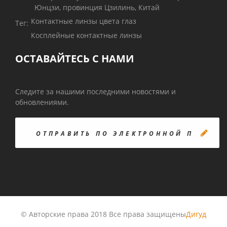
Юнцзи, провинция Цзилинь, Китай
Контактные линзы цвета глаз
Тег:
Косплейные контактные линзы
ОСТАВАЙТЕСЬ С НАМИ
Следите за нашими последними новостями и
обновлениями.
© Авторские права 2018 Все права защищены
Дигуд