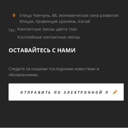
Улица Чанчунь, 88, экономическая зона развития
Юнцзи, провинция Цзилинь, Китай
Контактные линзы цвета глаз
Тег:
Косплейные контактные линзы
ОСТАВАЙТЕСЬ С НАМИ
Следите за нашими последними новостями и
обновлениями.