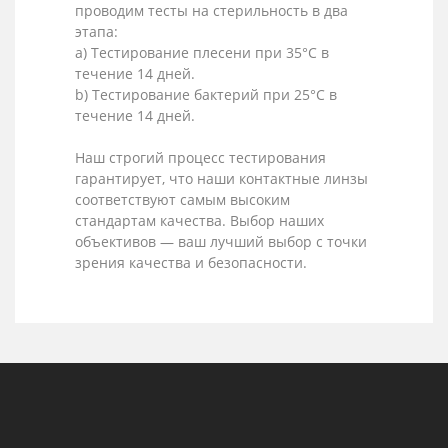
проводим тесты на стерильность в два
этапа:
a) Тестирование плесени при 35°C в
течение 14 дней.
b) Тестирование бактерий при 25°C в
течение 14 дней.
Наш строгий процесс тестирования
гарантирует, что наши контактные линзы
соответствуют самым высоким
стандартам качества. Выбор наших
объективов — ваш лучший выбор с точки
зрения качества и безопасности.