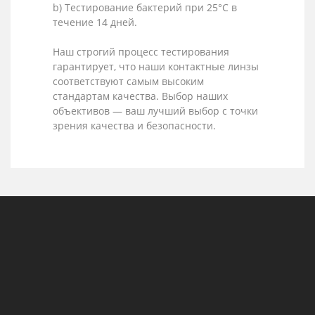
b) Тестирование бактерий при 25°C в
течение 14 дней.
Наш строгий процесс тестирования
гарантирует, что наши контактные линзы
соответствуют самым высоким
стандартам качества. Выбор наших
объективов — ваш лучший выбор с точки
зрения качества и безопасности.