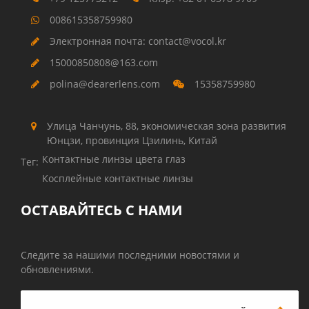
008615358759980
Электронная почта: contact@vocol.kr
15000850808@163.com
polina@dearerlens.com
15358759980
Улица Чанчунь, 88, экономическая зона развития
Юнцзи, провинция Цзилинь, Китай
Контактные линзы цвета глаз
Тег:
Косплейные контактные линзы
ОСТАВАЙТЕСЬ С НАМИ
Следите за нашими последними новостями и
обновлениями.